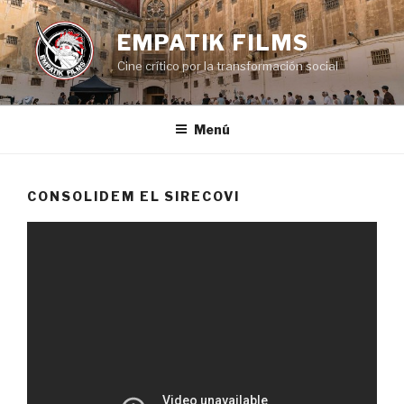
Saltar
al
EMPATIK FILMS
contenido
Cine crítico por la transformación social
Menú
CONSOLIDEM EL SIRECOVI