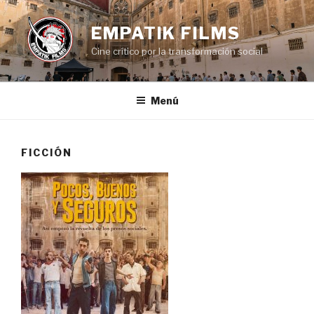
Saltar
al
EMPATIK FILMS
contenido
Cine crítico por la transformación social
Menú
FICCIÓN