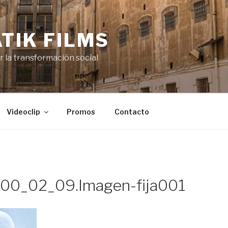
TIK FILMS
or la transformación social
Videoclip
Promos
Contacto
00_02_09.Imagen-fija001