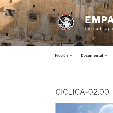
Saltar
al
contenido
EMPA
Cine crítico p
Ficción
Documental
CICLICA-02.00_