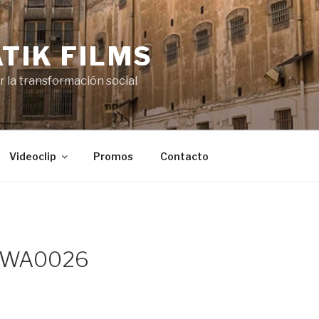
TIK FILMS
or la transformación social
Videoclip
Promos
Contacto
-WA0026