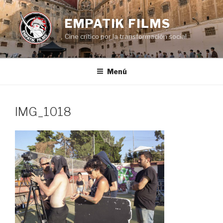
Saltar
al
EMPATIK FILMS
contenido
Cine crítico por la transformación social
Menú
IMG_1018