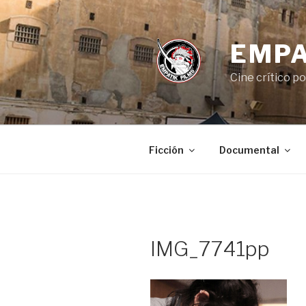
Saltar
al
contenido
EMPA
Cine crítico p
Ficción
Documental
IMG_7741pp