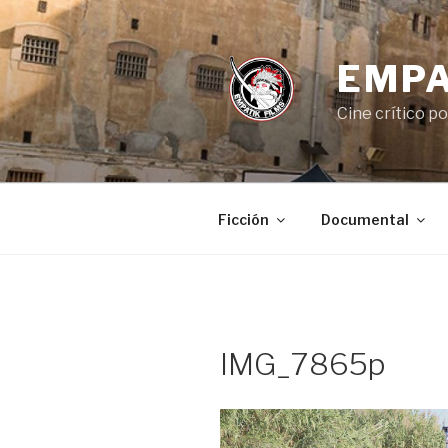
Saltar
al
contenido
EMPA
Cine crítico p
Ficción
Documental
IMG_7865p