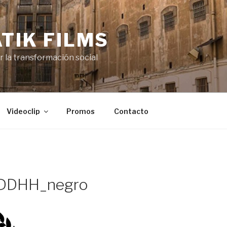
TIK FILMS
or la transformación social
Videoclip
Promos
Contacto
DDHH_negro