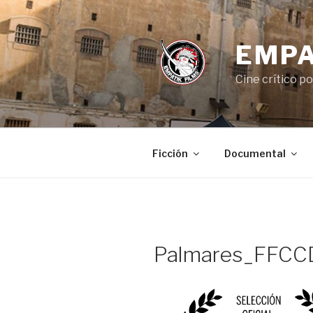
Saltar
al
contenido
EMPA
Cine crítico p
Ficción
Documental
Palmares_FFCC