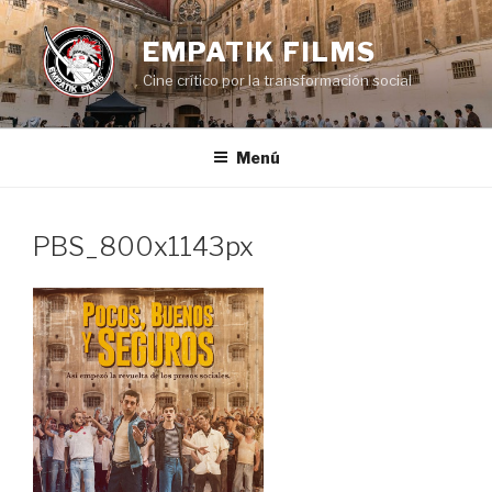
Saltar
al
EMPATIK FILMS
contenido
Cine crítico por la transformación social
Menú
PBS_800x1143px