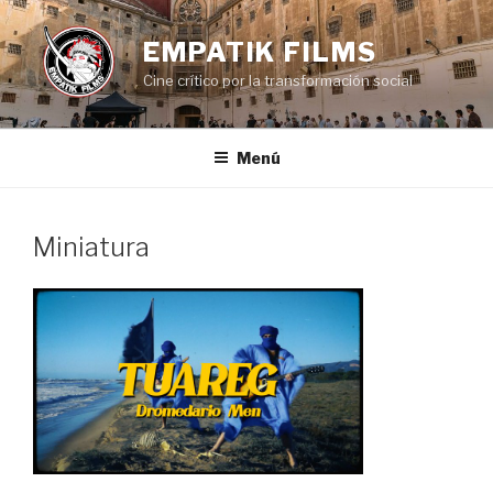
Saltar
al
EMPATIK FILMS
contenido
Cine crítico por la transformación social
Menú
Miniatura